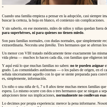
"
Cuando una familia empieza a pensar en la adopción, casi siempre i
buscar la certeza, la hoja en blanco, el comienzo sin complicaciones.
Y sin saberlo, en ese momento, miles de niños y niñas quedan fuera de
para superhéroes, ni para quienes no tienen miedo
.
Son para familias normales, con dudas normales, que simplemente reci
extraordinaria. Necesita
una familia
. Tres hermanos que se aferran lo
Un menor con VIH tratado médicamente tiene exactamente las mismas po
vida plena — muchos lo hacen cada día, con familias que eligieron info
Y aquí está lo que muchas familias no saben:
no te pueden asignar c
grado. Las comunidades autónomas — o los países de origen, en el caso
señala sinceramente aquello con lo que se siente preparada para convi
es, simplemente, información.
Un niño o una niña de 6, 7 u 8 años tiene muchas menos familias que
espera. Lo mismo ocurre con dos o tres hermanos que se niegan a sepa
adopciones tiene sus implicaciones,
normalmente no conllevan esas
Lo decimos por propia experiencia: merece la pena informarse. Nosotro