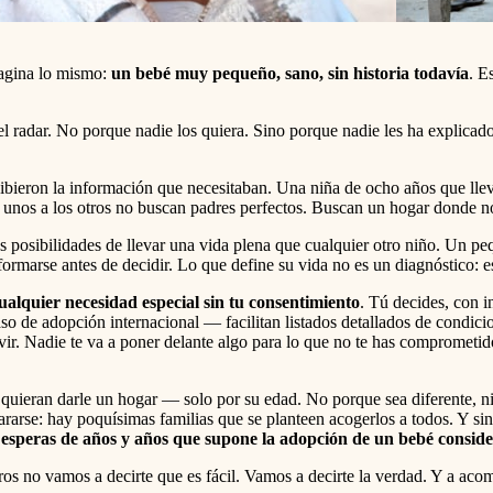
magina lo mismo:
un bebé muy pequeño, sano, sin historia todavía
. E
l radar. No porque nadie los quiera. Sino porque nadie les ha explicado
bieron la información que necesitaban. Una niña de ocho años que llev
s unos a los otros no buscan padres perfectos. Buscan un hogar donde n
sibilidades de llevar una vida plena que cualquier otro niño. Un pequ
rmarse antes de decidir. Lo que define su vida no es un diagnóstico: es
ualquier necesidad especial sin tu consentimiento
. Tú decides, con i
 de adopción internacional — facilitan listados detallados de condicio
vir. Nadie te va a poner delante algo para lo que no te has comprometid
 quieran darle un hogar — solo por su edad. No porque sea diferente, n
rarse: hay poquísimas familias que se planteen acogerlos a todos. Y si
 esperas de años y años que supone la adopción de un bebé consid
s no vamos a decirte que es fácil. Vamos a decirte la verdad. Y a acom