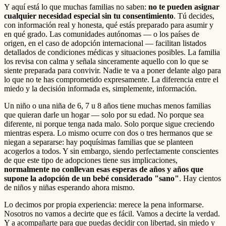
Y aquí está lo que muchas familias no saben:
no te pueden asignar
cualquier necesidad especial sin tu consentimiento
. Tú decides,
con información real y honesta, qué estás preparado para asumir y
en qué grado. Las comunidades autónomas — o los países de
origen, en el caso de adopción internacional — facilitan listados
detallados de condiciones médicas y situaciones posibles. La familia
los revisa con calma y señala sinceramente aquello con lo que se
siente preparada para convivir. Nadie te va a poner delante algo para
lo que no te has comprometido expresamente. La diferencia entre el
miedo y la decisión informada es, simplemente, información.
Un niño o una niña de 6, 7 u 8 años tiene muchas menos familias
que quieran darle un hogar — solo por su edad. No porque sea
diferente, ni porque tenga nada malo. Solo porque sigue creciendo
mientras espera. Lo mismo ocurre con dos o tres hermanos que se
niegan a separarse: hay poquísimas familias que se planteen
acogerlos a todos. Y sin embargo, siendo perfectamente conscientes
de que este tipo de adopciones tiene sus implicaciones,
normalmente no conllevan esas esperas de años y años que
supone la adopción de un bebé considerado "sano"
. Hay cientos
de niños y niñas esperando ahora mismo.
Lo decimos por propia experiencia: merece la pena informarse.
Nosotros no vamos a decirte que es fácil. Vamos a decirte la verdad.
Y a acompañarte para que puedas decidir con libertad, sin miedo y