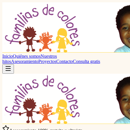
Inicio
Quiénes somos
Nuestros
hitos
Asesoramiento
Proyectos
Contacto
Consulta gratis