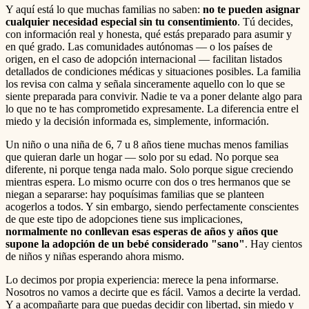
Y aquí está lo que muchas familias no saben:
no te pueden asignar
cualquier necesidad especial sin tu consentimiento
. Tú decides,
con información real y honesta, qué estás preparado para asumir y
en qué grado. Las comunidades autónomas — o los países de
origen, en el caso de adopción internacional — facilitan listados
detallados de condiciones médicas y situaciones posibles. La familia
los revisa con calma y señala sinceramente aquello con lo que se
siente preparada para convivir. Nadie te va a poner delante algo para
lo que no te has comprometido expresamente. La diferencia entre el
miedo y la decisión informada es, simplemente, información.
Un niño o una niña de 6, 7 u 8 años tiene muchas menos familias
que quieran darle un hogar — solo por su edad. No porque sea
diferente, ni porque tenga nada malo. Solo porque sigue creciendo
mientras espera. Lo mismo ocurre con dos o tres hermanos que se
niegan a separarse: hay poquísimas familias que se planteen
acogerlos a todos. Y sin embargo, siendo perfectamente conscientes
de que este tipo de adopciones tiene sus implicaciones,
normalmente no conllevan esas esperas de años y años que
supone la adopción de un bebé considerado "sano"
. Hay cientos
de niños y niñas esperando ahora mismo.
Lo decimos por propia experiencia: merece la pena informarse.
Nosotros no vamos a decirte que es fácil. Vamos a decirte la verdad.
Y a acompañarte para que puedas decidir con libertad, sin miedo y