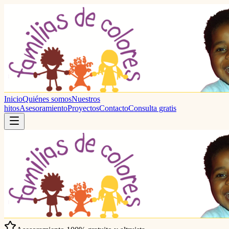
Inicio
Quiénes somos
Nuestros
hitos
Asesoramiento
Proyectos
Contacto
Consulta gratis