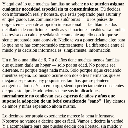
Y aquí está lo que muchas familias no saben:
no te pueden asignar
cualquier necesidad especial sin tu consentimiento
. Tú decides,
con información real y honesta, qué estás preparado para asumir y
en qué grado. Las comunidades autónomas — o los países de
origen, en el caso de adopción internacional — facilitan listados
detallados de condiciones médicas y situaciones posibles. La familia
los revisa con calma y señala sinceramente aquello con lo que se
siente preparada para convivir. Nadie te va a poner delante algo para
lo que no te has comprometido expresamente. La diferencia entre el
miedo y la decisión informada es, simplemente, información.
Un niño o una niña de 6, 7 u 8 años tiene muchas menos familias
que quieran darle un hogar — solo por su edad. No porque sea
diferente, ni porque tenga nada malo. Solo porque sigue creciendo
mientras espera. Lo mismo ocurre con dos o tres hermanos que se
niegan a separarse: hay poquísimas familias que se planteen
acogerlos a todos. Y sin embargo, siendo perfectamente conscientes
de que este tipo de adopciones tiene sus implicaciones,
normalmente no conllevan esas esperas de años y años que
supone la adopción de un bebé considerado "sano"
. Hay cientos
de niños y niñas esperando ahora mismo.
Lo decimos por propia experiencia: merece la pena informarse.
Nosotros no vamos a decirte que es fácil. Vamos a decirte la verdad.
Y a acompañarte para que puedas decidir con libertad, sin miedo y