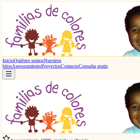
Inicio
Quiénes somos
Nuestros
hitos
Asesoramiento
Proyectos
Contacto
Consulta gratis