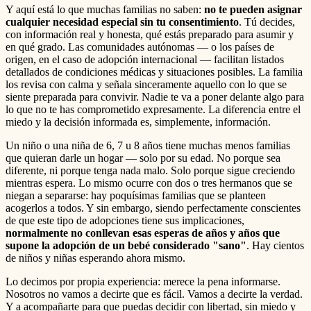
Y aquí está lo que muchas familias no saben:
no te pueden asignar
cualquier necesidad especial sin tu consentimiento
. Tú decides,
con información real y honesta, qué estás preparado para asumir y
en qué grado. Las comunidades autónomas — o los países de
origen, en el caso de adopción internacional — facilitan listados
detallados de condiciones médicas y situaciones posibles. La familia
los revisa con calma y señala sinceramente aquello con lo que se
siente preparada para convivir. Nadie te va a poner delante algo para
lo que no te has comprometido expresamente. La diferencia entre el
miedo y la decisión informada es, simplemente, información.
Un niño o una niña de 6, 7 u 8 años tiene muchas menos familias
que quieran darle un hogar — solo por su edad. No porque sea
diferente, ni porque tenga nada malo. Solo porque sigue creciendo
mientras espera. Lo mismo ocurre con dos o tres hermanos que se
niegan a separarse: hay poquísimas familias que se planteen
acogerlos a todos. Y sin embargo, siendo perfectamente conscientes
de que este tipo de adopciones tiene sus implicaciones,
normalmente no conllevan esas esperas de años y años que
supone la adopción de un bebé considerado "sano"
. Hay cientos
de niños y niñas esperando ahora mismo.
Lo decimos por propia experiencia: merece la pena informarse.
Nosotros no vamos a decirte que es fácil. Vamos a decirte la verdad.
Y a acompañarte para que puedas decidir con libertad, sin miedo y