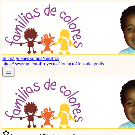
Inicio
Quiénes somos
Nuestros
hitos
Asesoramiento
Proyectos
Contacto
Consulta gratis