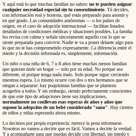
Y aquí está lo que muchas familias no saben:
no te pueden asignar
cualquier necesidad especial sin tu consentimiento
. Tú decides,
con información real y honesta, qué estás preparado para asumir y
en qué grado. Las comunidades autónomas — o los países de
origen, en el caso de adopción internacional — facilitan listados
detallados de condiciones médicas y situaciones posibles. La familia
los revisa con calma y señala sinceramente aquello con lo que se
siente preparada para convivir. Nadie te va a poner delante algo para
lo que no te has comprometido expresamente. La diferencia entre el
miedo y la decisión informada es, simplemente, información.
Un niño o una niña de 6, 7 u 8 años tiene muchas menos familias
que quieran darle un hogar — solo por su edad. No porque sea
diferente, ni porque tenga nada malo. Solo porque sigue creciendo
mientras espera. Lo mismo ocurre con dos o tres hermanos que se
niegan a separarse: hay poquísimas familias que se planteen
acogerlos a todos. Y sin embargo, siendo perfectamente conscientes
de que este tipo de adopciones tiene sus implicaciones,
normalmente no conllevan esas esperas de años y años que
supone la adopción de un bebé considerado "sano"
. Hay cientos
de niños y niñas esperando ahora mismo.
Lo decimos por propia experiencia: merece la pena informarse.
Nosotros no vamos a decirte que es fácil. Vamos a decirte la verdad.
Y a acompañarte para que puedas decidir con libertad, sin miedo y