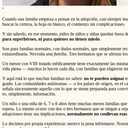
"
Cuando una familia empieza a pensar en la adopción, casi siempre i
buscar la certeza, la hoja en blanco, el comienzo sin complicaciones.
Y sin saberlo, en ese momento, miles de niños y niñas quedan fuera de
para superhéroes, ni para quienes no tienen miedo
.
Son para familias normales, con dudas normales, que simplemente reci
extraordinaria. Necesita
una familia
. Tres hermanos que se aferran lo
Un menor con VIH tratado médicamente tiene exactamente las mismas po
vida plena — muchos lo hacen cada día, con familias que eligieron info
Y aquí está lo que muchas familias no saben:
no te pueden asignar c
grado. Las comunidades autónomas — o los países de origen, en el caso
señala sinceramente aquello con lo que se siente preparada para convi
es, simplemente, información.
Un niño o una niña de 6, 7 u 8 años tiene muchas menos familias que
espera. Lo mismo ocurre con dos o tres hermanos que se niegan a sepa
adopciones tiene sus implicaciones,
normalmente no conllevan esas
Lo decimos por propia experiencia: merece la pena informarse. Nosotro