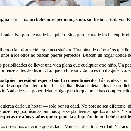
magina lo mismo:
un bebé muy pequeño, sano, sin historia todavía
. E
l radar. No porque nadie los quiera. Sino porque nadie les ha explicado
bieron la información que necesitaban. Una niña de ocho años que llev
s unos a los otros no buscan padres perfectos. Buscan un hogar donde n
sibilidades de llevar una vida plena que cualquier otro niño. Un pequ
rmarse antes de decidir. Lo que define su vida no es un diagnóstico: es
ualquier necesidad especial sin tu consentimiento
. Tú decides, con i
 de adopción internacional — facilitan listados detallados de condicio
vir. Nadie te va a poner delante algo para lo que no te has comprometid
 quieran darle un hogar — solo por su edad. No porque sea diferente, n
rarse: hay poquísimas familias que se planteen acogerlos a todos. Y si
 esperas de años y años que supone la adopción de un bebé consid
s no vamos a decirte que es fácil. Vamos a decirte la verdad. Y a acom