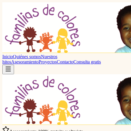
Inicio
Quiénes somos
Nuestros
hitos
Asesoramiento
Proyectos
Contacto
Consulta gratis