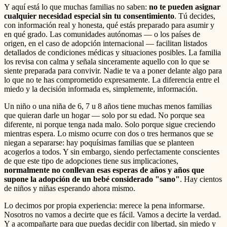
Y aquí está lo que muchas familias no saben:
no te pueden asignar
cualquier necesidad especial sin tu consentimiento
. Tú decides,
con información real y honesta, qué estás preparado para asumir y
en qué grado. Las comunidades autónomas — o los países de
origen, en el caso de adopción internacional — facilitan listados
detallados de condiciones médicas y situaciones posibles. La familia
los revisa con calma y señala sinceramente aquello con lo que se
siente preparada para convivir. Nadie te va a poner delante algo para
lo que no te has comprometido expresamente. La diferencia entre el
miedo y la decisión informada es, simplemente, información.
Un niño o una niña de 6, 7 u 8 años tiene muchas menos familias
que quieran darle un hogar — solo por su edad. No porque sea
diferente, ni porque tenga nada malo. Solo porque sigue creciendo
mientras espera. Lo mismo ocurre con dos o tres hermanos que se
niegan a separarse: hay poquísimas familias que se planteen
acogerlos a todos. Y sin embargo, siendo perfectamente conscientes
de que este tipo de adopciones tiene sus implicaciones,
normalmente no conllevan esas esperas de años y años que
supone la adopción de un bebé considerado "sano"
. Hay cientos
de niños y niñas esperando ahora mismo.
Lo decimos por propia experiencia: merece la pena informarse.
Nosotros no vamos a decirte que es fácil. Vamos a decirte la verdad.
Y a acompañarte para que puedas decidir con libertad, sin miedo y