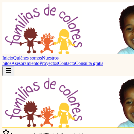
Inicio
Quiénes somos
Nuestros
hitos
Asesoramiento
Proyectos
Contacto
Consulta gratis