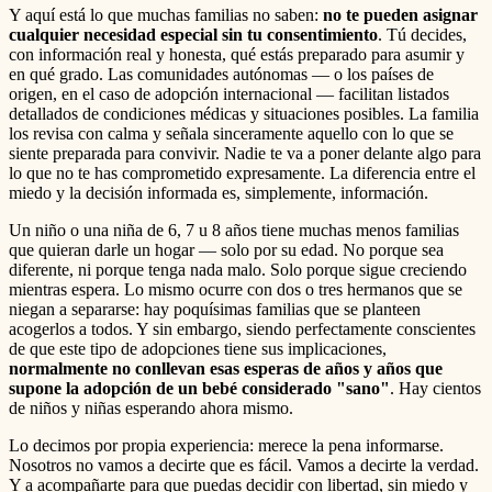
Y aquí está lo que muchas familias no saben:
no te pueden asignar
cualquier necesidad especial sin tu consentimiento
. Tú decides,
con información real y honesta, qué estás preparado para asumir y
en qué grado. Las comunidades autónomas — o los países de
origen, en el caso de adopción internacional — facilitan listados
detallados de condiciones médicas y situaciones posibles. La familia
los revisa con calma y señala sinceramente aquello con lo que se
siente preparada para convivir. Nadie te va a poner delante algo para
lo que no te has comprometido expresamente. La diferencia entre el
miedo y la decisión informada es, simplemente, información.
Un niño o una niña de 6, 7 u 8 años tiene muchas menos familias
que quieran darle un hogar — solo por su edad. No porque sea
diferente, ni porque tenga nada malo. Solo porque sigue creciendo
mientras espera. Lo mismo ocurre con dos o tres hermanos que se
niegan a separarse: hay poquísimas familias que se planteen
acogerlos a todos. Y sin embargo, siendo perfectamente conscientes
de que este tipo de adopciones tiene sus implicaciones,
normalmente no conllevan esas esperas de años y años que
supone la adopción de un bebé considerado "sano"
. Hay cientos
de niños y niñas esperando ahora mismo.
Lo decimos por propia experiencia: merece la pena informarse.
Nosotros no vamos a decirte que es fácil. Vamos a decirte la verdad.
Y a acompañarte para que puedas decidir con libertad, sin miedo y