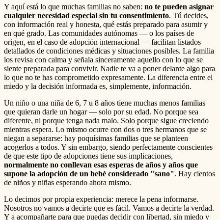
Y aquí está lo que muchas familias no saben:
no te pueden asignar
cualquier necesidad especial sin tu consentimiento
. Tú decides,
con información real y honesta, qué estás preparado para asumir y
en qué grado. Las comunidades autónomas — o los países de
origen, en el caso de adopción internacional — facilitan listados
detallados de condiciones médicas y situaciones posibles. La familia
los revisa con calma y señala sinceramente aquello con lo que se
siente preparada para convivir. Nadie te va a poner delante algo para
lo que no te has comprometido expresamente. La diferencia entre el
miedo y la decisión informada es, simplemente, información.
Un niño o una niña de 6, 7 u 8 años tiene muchas menos familias
que quieran darle un hogar — solo por su edad. No porque sea
diferente, ni porque tenga nada malo. Solo porque sigue creciendo
mientras espera. Lo mismo ocurre con dos o tres hermanos que se
niegan a separarse: hay poquísimas familias que se planteen
acogerlos a todos. Y sin embargo, siendo perfectamente conscientes
de que este tipo de adopciones tiene sus implicaciones,
normalmente no conllevan esas esperas de años y años que
supone la adopción de un bebé considerado "sano"
. Hay cientos
de niños y niñas esperando ahora mismo.
Lo decimos por propia experiencia: merece la pena informarse.
Nosotros no vamos a decirte que es fácil. Vamos a decirte la verdad.
Y a acompañarte para que puedas decidir con libertad, sin miedo y