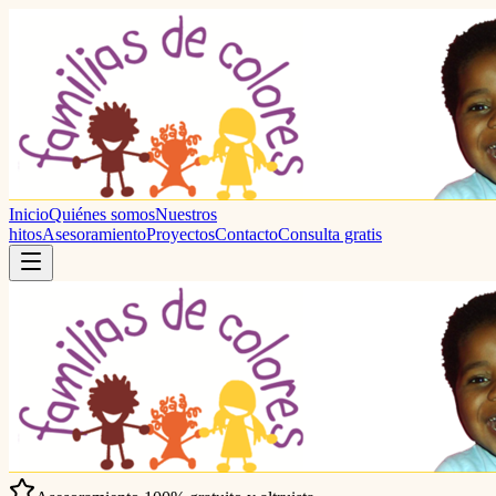
Inicio
Quiénes somos
Nuestros
hitos
Asesoramiento
Proyectos
Contacto
Consulta gratis