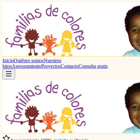
Inicio
Quiénes somos
Nuestros
hitos
Asesoramiento
Proyectos
Contacto
Consulta gratis