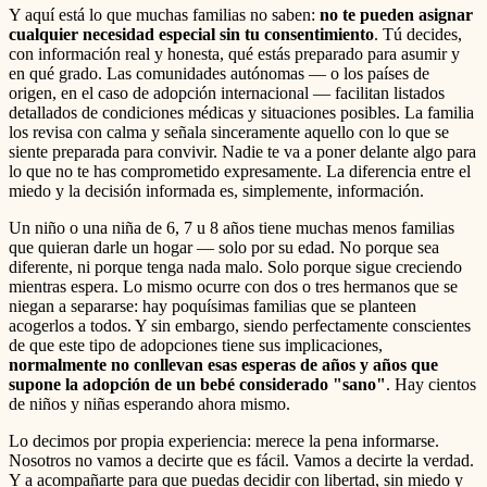
Y aquí está lo que muchas familias no saben:
no te pueden asignar
cualquier necesidad especial sin tu consentimiento
. Tú decides,
con información real y honesta, qué estás preparado para asumir y
en qué grado. Las comunidades autónomas — o los países de
origen, en el caso de adopción internacional — facilitan listados
detallados de condiciones médicas y situaciones posibles. La familia
los revisa con calma y señala sinceramente aquello con lo que se
siente preparada para convivir. Nadie te va a poner delante algo para
lo que no te has comprometido expresamente. La diferencia entre el
miedo y la decisión informada es, simplemente, información.
Un niño o una niña de 6, 7 u 8 años tiene muchas menos familias
que quieran darle un hogar — solo por su edad. No porque sea
diferente, ni porque tenga nada malo. Solo porque sigue creciendo
mientras espera. Lo mismo ocurre con dos o tres hermanos que se
niegan a separarse: hay poquísimas familias que se planteen
acogerlos a todos. Y sin embargo, siendo perfectamente conscientes
de que este tipo de adopciones tiene sus implicaciones,
normalmente no conllevan esas esperas de años y años que
supone la adopción de un bebé considerado "sano"
. Hay cientos
de niños y niñas esperando ahora mismo.
Lo decimos por propia experiencia: merece la pena informarse.
Nosotros no vamos a decirte que es fácil. Vamos a decirte la verdad.
Y a acompañarte para que puedas decidir con libertad, sin miedo y